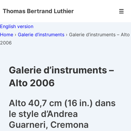
↓
Thomas Bertrand Luthier
passer
Men
au
English version
contenu
Home
›
Galerie d’instruments
›
Galerie d’instruments – Alto
principal
2006
Galerie d’instruments –
Alto 2006
Alto 40,7 cm (16 in.) dans
le style d’Andrea
Guarneri, Cremona